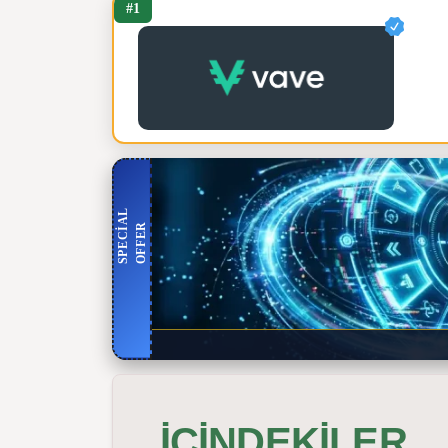
#1
S
P
E
C
I
A
L
O
F
F
E
R
İÇINDEKILER