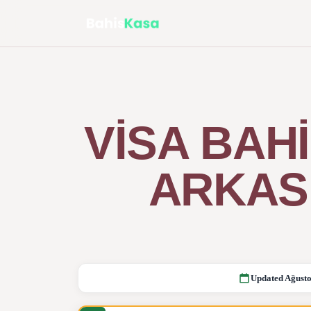
VISA BAH
ARKASI
Updated Ağusto