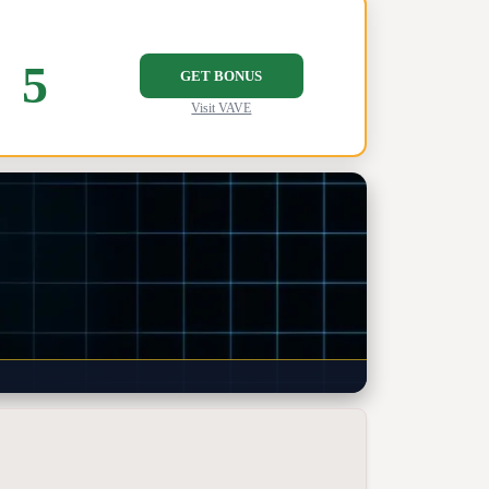
5
GET BONUS
Visit VAVE