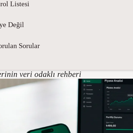
rol Listesi
iye Değil
rulan Sorular
rinin veri odaklı rehberi