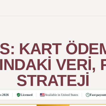
IS: KART ÖDE
NDAKI VERI, 
STRATEJI
s 2026
Licensed
Available in United States
Fast payout